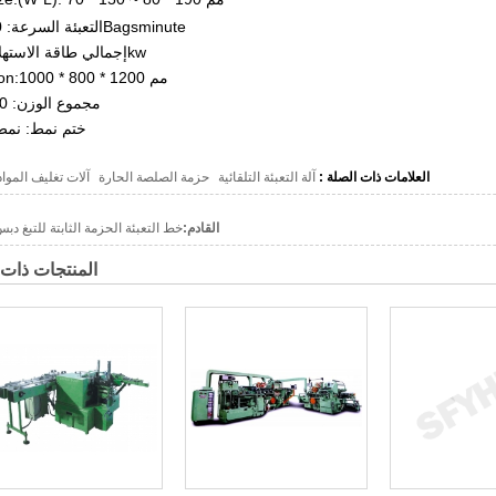
التعبئة السرعة: 20 ~ 40Bagsminute
إجمالي طاقة الاستهلاك: 1.8kw
Dimesion:1000 * 800 * 1200 مم
مجموع الوزن: 400 كجم
ختم نمط: نمط
العلامات ذات الصلة :
آلة التعبئة التلقائية
حزمة الصلصة الحارة
آلات تغليف المواد 
القادم:
خط التعبئة الحزمة الثابتة للتبغ د
المنتجات ذات 