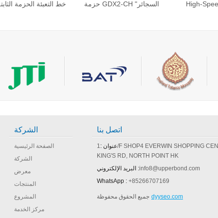
High-Spee
حزمة GDX2-CH "السجائر
خط التعبئة الحزمة الثابت
Wrapping Ma
التعبئة آلة للثابت"
للتبغ دبس السكر
Box Pack
اتصل بنا
الشركة
عنوان :
1/F SHOP4 EVERWIN SHOPPING CENTRE 408
الصفحة الرئيسية
KING'S RD, NORTH POINT HK
الشركة
info8@upperbond.com
البريد الإلكتروني :
معرض
WhatsApp :
+85266707169
المنتجات
dyyseo.com
جميع الحقوق محفوظة
المشروع
مركز الخدمة