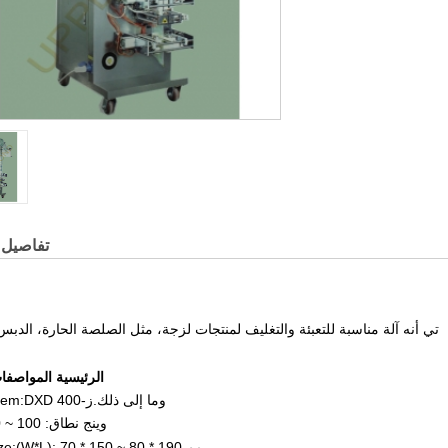
تفاصيل ا
تي
أنه آلة مناسبة للتعبئة والتغليف لمنتجات لزجة، مثل الصلصة الحارة، الدب
الرئيسية المواصفات
Modelltem:DXD وما إلى ذلك.ز-400
وينج نطاق: 100 ~ 300 مل
70 * 150 ~ 80 * 190 مم
كيس ize:(W*L