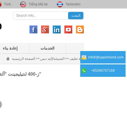
Türk
Tiếng Mã lai
Tailandés
الخدمات
إعادة بناء
info8@upperbond.com
آلة تغليف
>>
الشيشة/إليه دبس
>>
الصفحة الرئيسية
+85266707169
DXD.ز-400 لنتيليجينت "آلة التغليف التلقائي"