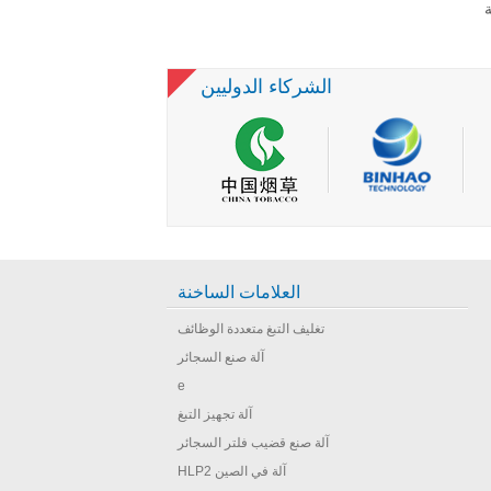
ة
آلة تغليف التبغ دبس السكر
Automatic Vertical
آلة تجهيز التبغ مختبر H4
أوفيرورابير
Cartoning Machine For
Case Packaging Machine
الشركاء الدوليين
العلامات الساخنة
تغليف التبغ متعددة الوظائف
آلة صنع السجائر
e
آلة تجهيز التبغ
آلة صنع قضيب فلتر السجائر
HLP2 آلة في الصين