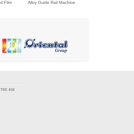
d Film
Alloy Guide Rail Machine
Auto BOPP Film
chine for
Spare Parts For Cigarette
Overwrapping Machine
aging
Making Machine
for Box Packaging