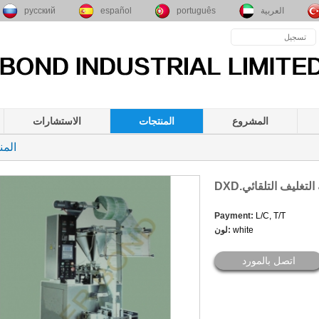
العربية
português
español
русский
تسجيل
الدخول
سجل
المشروع
المنتجات
الاستشارات
المن
Payment:
L/C, T/T
white
لون:
اتصل بالمورد