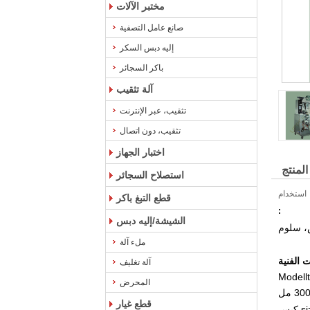
مختبر الآلات
صانع عامل التصفية
إليه دبس السكر
باكر السجائر
آلة تثقيب
تثقيب، عبر الإنترنت
تثقيب، دون اتصال
اختبار الجهاز
لمنتج
استصلاح السجائر
استخدام
قطع التبغ باكر
:
الشيشة/إليه دبس
س، سلوم
ملء آلة
 الفنية
آلة تغليف
المحرض
قطع غيار
s):